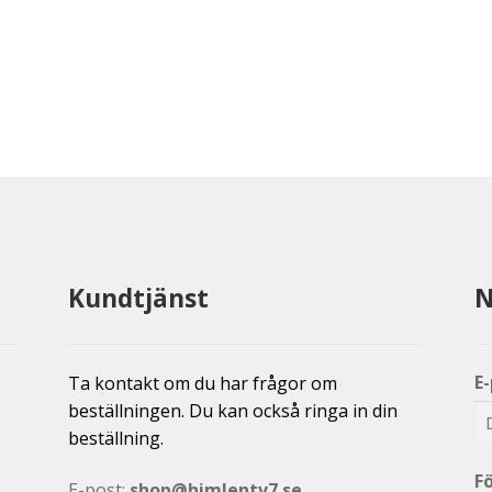
Kundtjänst
N
E
Ta kontakt om du har frågor om
beställningen. Du kan också ringa in din
beställning.
F
E-post:
shop@himlentv7.se