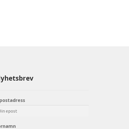
yhetsbrev
-postadress
örnamn