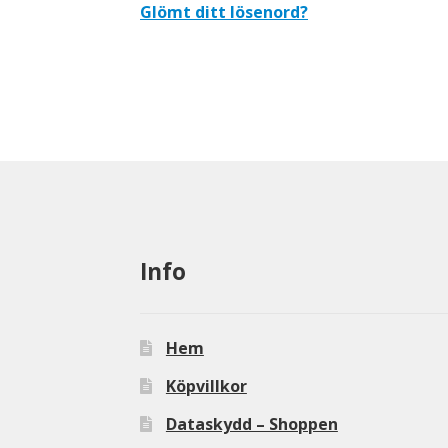
Glömt ditt lösenord?
Info
Hem
Köpvillkor
Dataskydd – Shoppen