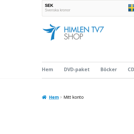
SEK
Svenska kronor
EUR
Hoppa
Hoppa
Euro
till
till
navigering
innehåll
Hem
DVD-paket
Böcker
C
Hem
Mitt konto