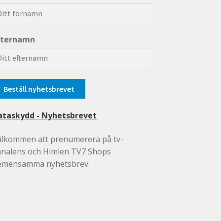
fternamn
ataskydd - Nyhetsbrevet
älkommen att prenumerera på tv-
analens och Himlen TV7 Shops
emensamma nyhetsbrev.