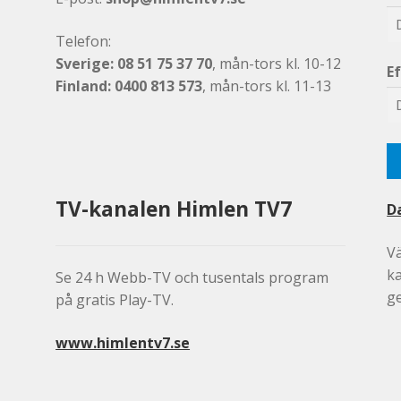
Telefon:
Sverige: 08 51 75 37 70
, mån-tors kl. 10-12
E
Finland: 0400 813 573
, mån-tors kl. 11-13
TV-kanalen Himlen TV7
D
V
k
Se 24 h Webb-TV och tusentals program
g
på gratis Play-TV.
www.himlentv7.se