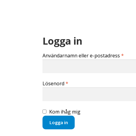
Logga in
Oblig
Användarnamn eller e-postadress
*
Obligatoriskt
Lösenord
*
Kom ihåg mig
Logga in