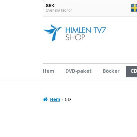
SEK
Svenska kronor
EUR
Hoppa
Hoppa
Euro
till
till
navigering
innehåll
Hem
DVD-paket
Böcker
C
Hem
CD