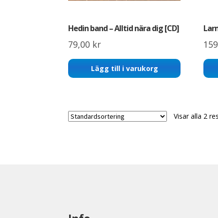
Hedin band – Alltid nära dig [CD]
Larm
79,00
kr
159
Lägg till i varukorg
Visar alla 2 re