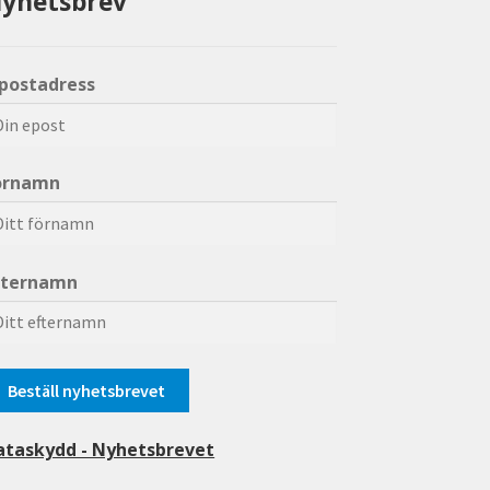
yhetsbrev
-postadress
örnamn
fternamn
ataskydd - Nyhetsbrevet