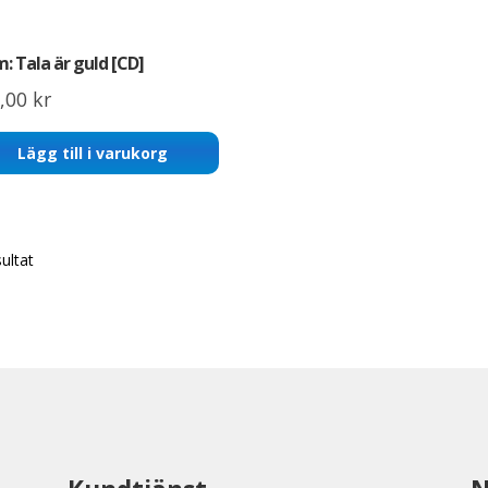
: Tala är guld [CD]
,00
kr
Lägg till i varukorg
sultat