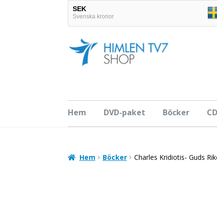
SEK
Svenska kronor
EUR
Hoppa
Hoppa
Euro
till
till
navigering
innehåll
Hem
DVD-paket
Böcker
C
Hem
Böcker
Charles Kridiotis- Guds Ri