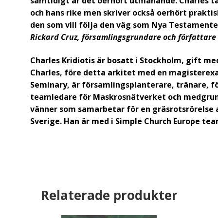
samtidigt är det oerhört utmanande. Charles tar
och hans rike men skriver också oerhört praktis
den som vill följa den väg som Nya Testamentet
Rickard Cruz, församlingsgrundare och författare
Charles Kridiotis är bosatt i Stockholm, gift me
Charles, före detta arkitet med en magisterexa
Seminary, är församlingsplanterare, tränare, f
teamledare för Maskrosnätverket och medgrund
vänner som samarbetar för en gräsrotsrörelse a
Sverige. Han är med i Simple Church Europe tea
Relaterade produkter