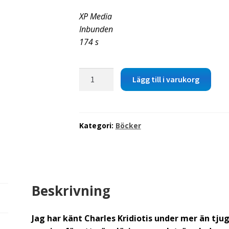
XP Media
Inbunden
174 s
Charles
Lägg till i varukorg
Kridiotis-
Guds
Rike,
lärjungaskap
Kategori:
Böcker
och
enkla
församlingar
mängd
Beskrivning
Jag har känt
Charles Kridiotis
under mer än tjugo