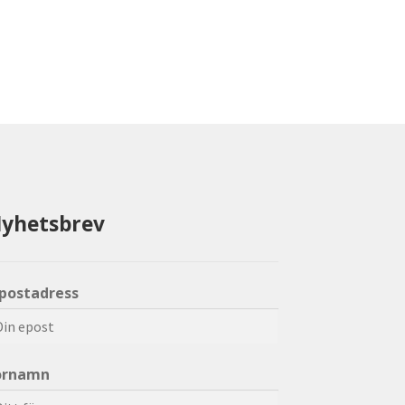
yhetsbrev
-postadress
örnamn