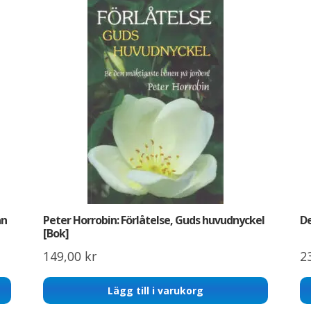
ån
Peter Horrobin: Förlåtelse, Guds huvudnyckel
De
[Bok]
149,00
kr
2
Lägg till i varukorg