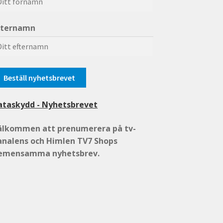
fternamn
ataskydd - Nyhetsbrevet
älkommen att prenumerera på tv-
analens och Himlen TV7 Shops
emensamma nyhetsbrev.