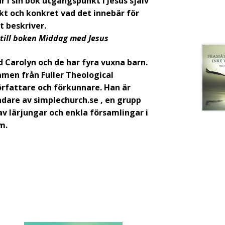
 i sin bok utgångspunkt i Jesus själv
kt och konkret vad det innebär för
 beskriver.
 till boken Middag med Jesus
d Carolyn och de har fyra vuxna barn.
men från Fuller Theological
örfattare och förkunnare. Han är
are av simplechurch.se , en grupp
v lärjungar och enkla församlingar i
m.