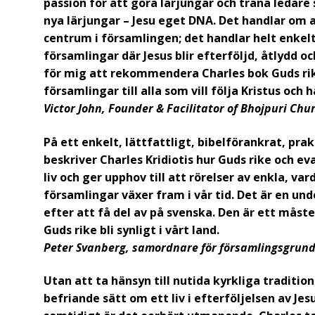
passion för att göra lärjungar och träna ledare 
nya lärjungar – Jesu eget DNA. Det handlar om att
centrum i församlingen; det handlar helt enkel
församlingar där Jesus blir efterföljd, åtlydd oc
för mig att rekommendera Charles bok Guds rik
församlingar till alla som vill följa Kristus och 
Victor John, Founder & Facilitator of Bhojpuri Ch
På ett enkelt, lättfattligt, bibelförankrat, pra
beskriver Charles Kridiotis hur Guds rike och e
liv och ger upphov till att rörelser av enkla, v
församlingar växer fram i vår tid. Det är en und
efter att få del av på svenska. Den är ett måste 
Guds rike bli synligt i vårt land.
Peter Svanberg, samordnare för församlingsgrun
Utan att ta hänsyn till nutida kyrkliga traditio
befriande sätt om ett liv i efterföljelsen av Jesu