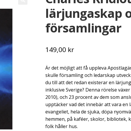
lärjungaskap 
församlingar
149,00
kr
Är det möjligt att få uppleva Apostlagä
skulle församling och ledarskap utveckl
du till att det redan existerar en lärj
inklusive Sverige? Denna rörelse växer 
2010), och 23 procent av dem som anslu
upptäcker vad det innebär att vara en lä
evangeliet, hela de sjuka, döpa nyomvä
hemmen, på kaféer, skolor, bibliotek, k
folk håller hus.