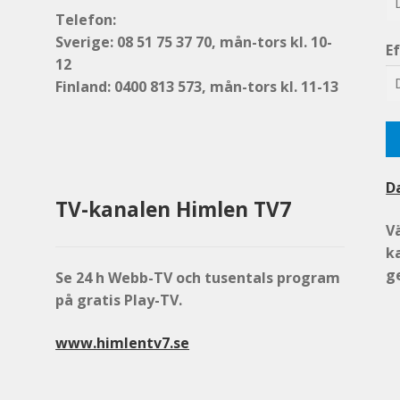
Telefon:
Sverige: 08 51 75 37 70
, mån-tors kl. 10-
E
12
Finland: 0400 813 573
, mån-tors kl. 11-13
D
TV-kanalen Himlen TV7
V
k
g
Se 24 h Webb-TV och tusentals program
på gratis Play-TV.
www.himlentv7.se