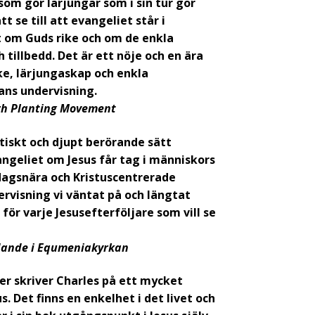
som gör lärjungar som i sin tur gör
 se till att evangeliet står i
t om Guds rike och om de enkla
h tillbedd. Det är ett nöje och en ära
e, lärjungaskap och enkla
hans undervisning.
urh Planting Movement
ktiskt och djupt berörande sätt
vangeliet om Jesus får tag i människors
ardagsnära och Kristuscentrerade
ervisning vi väntat på och längtat
för varje Jesusefterföljare som vill se
dande i Equmeniakyrkan
ner skriver Charles på ett mycket
s. Det finns en enkelhet i det livet och