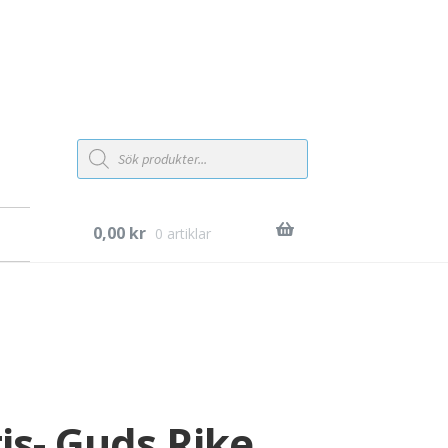
Products
search
0,00
kr
0 artiklar
is- Guds Rike,