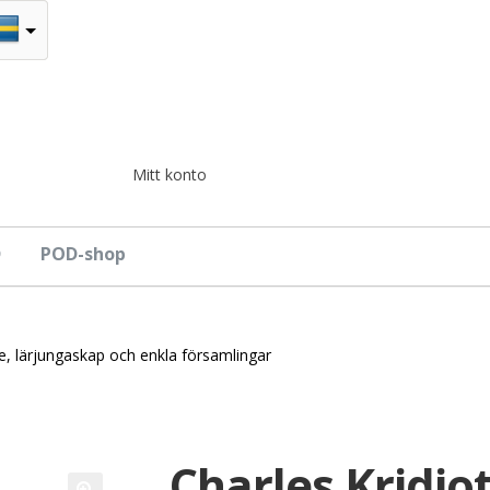
Mitt konto
D
POD-shop
ke, lärjungaskap och enkla församlingar
Charles Kridiot