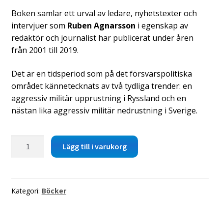
Boken samlar ett urval av ledare, nyhetstexter och
intervjuer som
Ruben Agnarsson
i egenskap av
redaktör och journalist har publicerat under åren
från 2001 till 2019.
Det är en tidsperiod som på det försvarspolitiska
området kännetecknats av två tydliga trender: en
aggressiv militär upprustning i Ryssland och en
nästan lika aggressiv militär nedrustning i Sverige.
Ruben
Lägg till i varukorg
Agnarsson:
När
larmet
går
Kategori:
Böcker
är
det