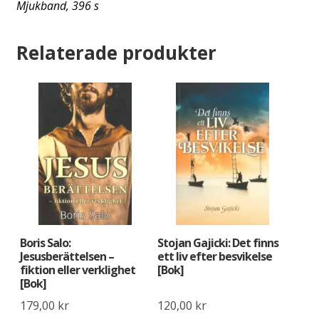
Mjukband, 396 s
Relaterade produkter
Boris Salo:
Stojan Gajicki: Det finns
Jesusberättelsen –
ett liv efter besvikelse
fiktion eller verklighet
[Bok]
[Bok]
179,00
kr
120,00
kr