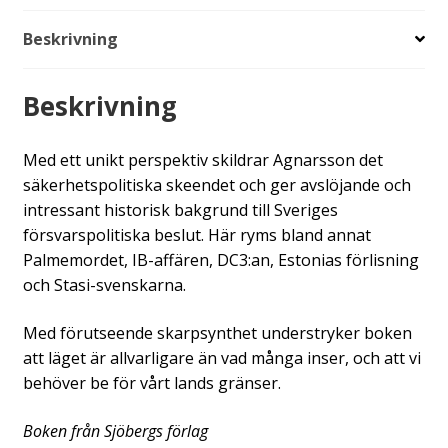
dags
Beskrivning
att
vakna!
mängd
Beskrivning
Med ett unikt perspektiv skildrar Agnarsson det
säkerhetspolitiska skeendet och ger av­slöjande och
intressant historisk bakgrund till Sveriges
försvarspolitiska beslut. Här ryms bland annat
Palmemordet, IB-affären, DC3:an, Estonias förlisning
och Stasi-svenskarna.
Med förutseende skarpsynthet understryker boken
att läget är allvarligare än vad många inser, och att vi
behöver be för vårt lands gränser.
Boken från Sjöbergs förlag