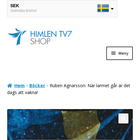
SEK
Svenska kronor
EUR
Euro
Hoppa
Hoppa
till
till
navigering
innehåll
Meny
Hem
DVD-paket
Hem
Böcker
Ruben Agnarsson: När larmet går är det
dags att vakna!
Böcker
CD
POD-shop